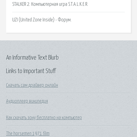
STALKER 2. Компьютерная игра S.T.A.L.K.E.R.
UZI (United Zone Inside) - Форум.
An Informative Text Blurb
Links to Important Stuff
Скачать сам драйвер онлайн
Аудиоплеер википедия
Как скачать зону бесплатно на компьютер
The horsemen 1971 film