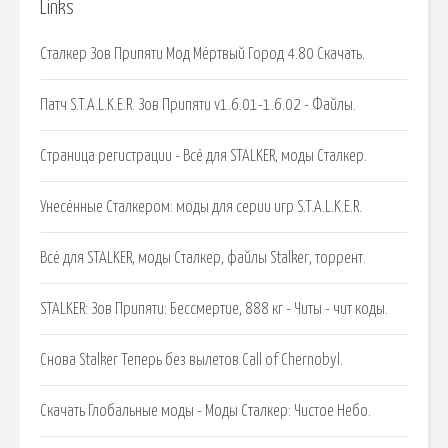
Links
Сталкер Зов Припяти Мод Мёртвый Город 4.80 Скачать.
Патч S.T.A.L.K.E.R. Зов Припяти v1.6.01-1.6.02 - Файлы.
Страница регистрации - Всё для STALKER, моды Сталкер.
Унесённые Сталкером: моды для серии игр S.T.A.L.K.E.R.
Всё для STALKER, моды Сталкер, файлы Stalker, торрент.
STALKER: Зов Припяти: Бессмертие, 888 кг - Читы - чит коды.
Снова Stalker Теперь без вылетов Call of Chernobyl.
Скачать Глобальные моды - Моды Сталкер: Чистое Небо.