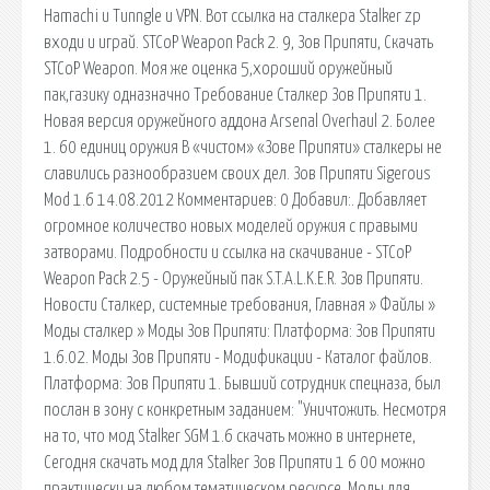
Hamachi и Tunngle и VPN. Вот ссылка на сталкера Stalker zp
входи и играй. STCoP Weapon Pack 2. 9, Зов Припяти, Скачать
STCoP Weapon. Моя же оценка 5,хороший оружейный
пак,газику одназначно Требование Сталкер Зов Припяти 1.
Новая версия оружейного аддона Arsenal Overhaul 2. Более
1. 60 единиц оружия В «чистом» «Зове Припяти» сталкеры не
славились разнообразием своих дел. Зов Припяти Sigerous
Mod 1.6 14.08.2012 Комментариев: 0 Добавил:. Добавляет
огромное количество новых моделей оружия с правыми
затворами. Подробности и ссылка на скачивание - STCoP
Weapon Pack 2.5 - Оружейный пак S.T.A.L.K.E.R. Зов Припяти.
Новости Сталкер, системные требования, Главная » Файлы »
Моды сталкер » Моды Зов Припяти: Платформа: Зов Припяти
1.6.02. Моды Зов Припяти - Модификации - Каталог файлов.
Платформа: Зов Припяти 1. Бывший сотрудник спецназа, был
послан в зону с конкретным заданием: "Уничтожить. Несмотря
на то, что мод Stalker SGM 1.6 скачать можно в интернете,
Сегодня скачать мод для Stalker Зов Припяти 1 6 00 можно
практически на любом тематическом ресурсе. Моды для