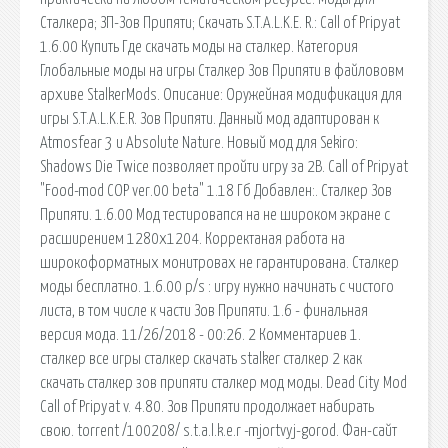
Сталкера; ЗП-Зов Припяти; Скачать S.T.A.L.K.E. R.: Call of Pripyat
1.6.00 Купить Где скачать моды на сталкер. Категория
Глобальные моды на игры Сталкер Зов Припяти в файлововм
архиве StalkerMods. Описание: Оружейная модификация для
игры S.T.A.L.K.E.R. Зов Припяти. Данный мод адаптирован к
Atmosfear 3 и Absolute Nature. Новый мод для Sekiro:
Shadows Die Twice позволяет пройти игру за 2B. Call of Pripyat
"Food-mod COP ver.00 beta" 1.18 Гб Добавлен:. Сталкер Зов
Припяти. 1.6.00 Мод тестировапся на не широком экране с
расширением 1280х1204. Корректаная работа на
широкоформатных монитровах не гарантирована. Сталкер
моды бесплатно. 1.6.00 p/s : игру нужно начинать с чистого
листа, в том числе к части Зов Припяти. 1.6 - финальная
версия мода. 11/26/2018 - 00:26. 2 Комментариев 1.
сталкер все игры сталкер скачать stalker сталкер 2 как
скачать сталкер зов припяти сталкер мод моды. Dead City Mod
Call of Pripyat v. 4.80. Зов Припяти продолжает набирать
свою. torrent /100208/ s.t.a.l.k.e.r -mjortvyj-gorod. Фан-сайт