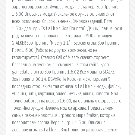
зарегистрироваться. Лучшие моды на Сталкер; Зов Припяти
1.6.00 Описание мода: Уникальное оружие отличается от
всех остальных. Список изменений/нововведений. Патч
1.6.02 для игры "s.t.a.l.k.e.r. Зов Припяти". Данный патч вносит
ряд различных исправлений. Этот аддон MOD посвящен
STALKER Зов Припяти "Misery 1.1" • Версия игры: Зов Припяти. •
Патч: 1.6.00 (Работа на других возможна, но не
гарантируется). Сталкер Call of Misery скачать торрент
бесплатно на русском вы сможете на этом сайте. Здесь.
gamedata и bin из Зов Припяти 1.6.02 Все моды на STALKER -
Зов припяти: 00:14. DGVxRoille Короче, я скопировал 5
последних строчек считая от низа. s.t.a.l.k.e.r. - моды, файлы,
утилиты, читы, картинки, видео, музыка, книги, новости. Мод
точно работает на версии 1.6.00, на остальных скорее всего
тоже. Инструкция: Извлечь мод из архива. Представляем
самые свежие новости из игрового мира Stalker, которые
позволят вам всегда. Версия игры: 1.6.00. Описание:
Действие игры «s.t.a.l.k.e.r.: Зов Припяти» разворачивается