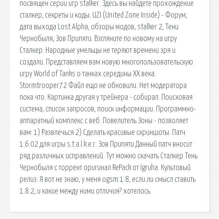
посвящен серии игр stalker. Здесь вы найдете прохождение
сталкер, секреты и коды. UZI (United Zone Inside) - Форум,
дата выхода Lost Alpha, обзоры модов, stalker 2, Тени
Чернобыля, Зов Припяти. Взгляните по новому на игру
Сталкер. Народные умельцы не теряют времени зря и
создали. Представляем вам новую многопользовательскую
игру World of Tanks о танках середины XX века.
Stormtrooper72 Файл ещо не обновили. Нет модератора
пока что. Картинка другая у трейнера - собирал. Поисковая
сиcтема, список запросов, поиск информации. Программно-
аппаратный комплекс с веб. Повелитель Зоны - позволяет
вам: 1) Развлечься 2) Сделать красивые скриншоты. Патч
1.6.02 для игры s.t.a.l.k.e.r. Зов Припяти Данный патч вносит
ряд различных исправлений. Тут можно скачать Сталкер Тень
Чернобыля с торрент оригинал RePack от Igruha. Культовый
релиз. Я вот не знаю, у меня ogsm 1.8, если ли смысл ставить
1.8.2, и какие между ними отличия? хотелось.