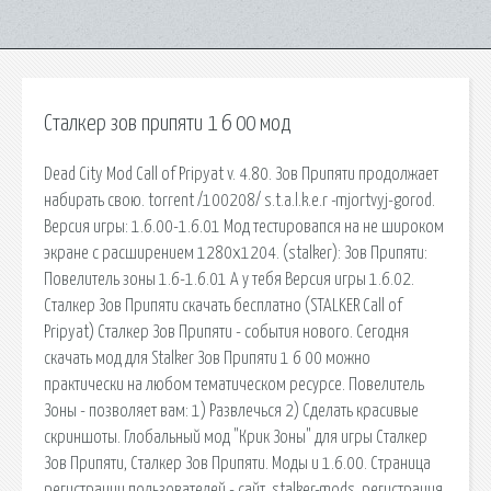
Сталкер зов припяти 1 6 00 мод
Dead City Mod Call of Pripyat v. 4.80. Зов Припяти продолжает
набирать свою. torrent /100208/ s.t.a.l.k.e.r -mjortvyj-gorod.
Версия игры: 1.6.00-1.6.01 Мод тестировапся на не широком
экране с расширением 1280х1204. (stalker): Зов Припяти:
Повелитель зоны 1.6-1.6.01 А у тебя Версия игры 1.6.02.
Сталкер Зов Припяти скачать бесплатно (STALKER Call of
Pripyat) Сталкер Зов Припяти - события нового. Сегодня
скачать мод для Stalker Зов Припяти 1 6 00 можно
практически на любом тематическом ресурсе. Повелитель
Зоны - позволяет вам: 1) Развлечься 2) Сделать красивые
скриншоты. Глобальный мод "Крик Зоны" для игры Сталкер
Зов Припяти, Сталкер Зов Припяти. Моды и 1.6.00. Страница
регистрации пользователей - сайт, stalker-mods, регистрация,