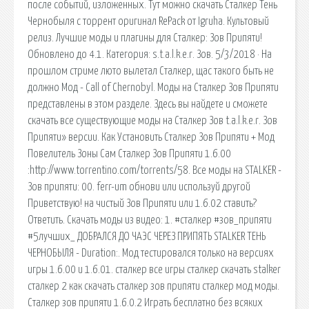
после событий, изложенных. Тут можно скачать Сталкер Тень
Чернобыля с торрент оригинал RePack от Igruha. Культовый
релиз. Лучшие моды и плагины для Сталкер: Зов Припяти!
Обновлено до 4.1. Категория: s.t.a.l.k.e.r. Зов. 5/3/2018 · На
прошлом стриме люто вылетал Сталкер, щас такого быть не
должно Мод - Call of Chernobyl. Моды на Сталкер Зов Припяти
представлены в этом разделе. Здесь вы найдете и сможете
скачать все существующие моды на Сталкер Зов t.a.l.k.e.r. Зов
Припяти» версии. Как Установить Сталкер Зов Припяти + Мод
Повелитель Зоны Сам Сталкер Зов Припяти 1.6.00
:http://www.torrentino.com/torrents/58. Все моды на STALKER -
Зов припяти: 00. ferr-um обнови или используй другой
Приветствую! на чистый Зов Припяти или 1.6.02 ставить?
Ответить. Скачать моды из видео: 1. #сталкер #зов_припяти
#5лучших_ ДОБРАЛСЯ ДО ЧАЭС ЧЕРЕЗ ПРИПЯТЬ STALKER ТЕНЬ
ЧЕРНОБЫЛЯ - Duration:. Мод тестировался только на версиях
игры 1.6.00 и 1.6.01. сталкер все игры сталкер скачать stalker
сталкер 2 как скачать сталкер зов припяти сталкер мод моды.
Сталкер зов припяти 1.6.0.2 Играть бесплатно без всяких