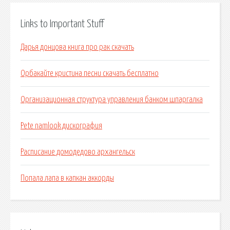
Links to Important Stuff
Дарья донцова книга про рак скачать
Орбакайте кристина песни скачать бесплатно
Организационная структура управления банком шпаргалка
Pete namlook дискография
Расписание домодедово архангельск
Попала лапа в капкан аккорды