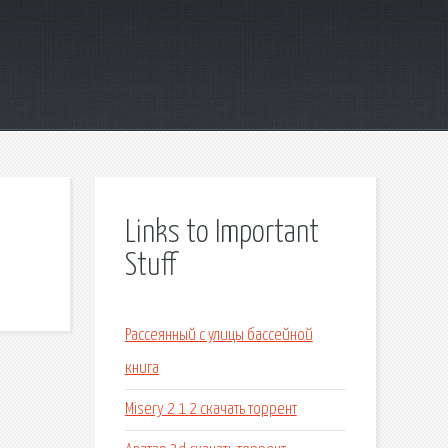
Links to Important
Stuff
Рассеянный с улицы бассейной
книга
Misery 2 1 2 скачать торрент