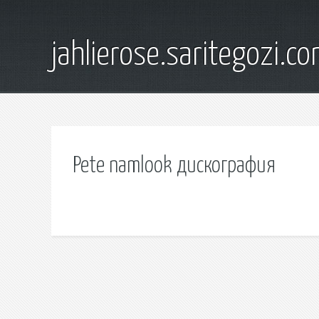
jahlierose.saritegozi.c
Pete namlook дискография