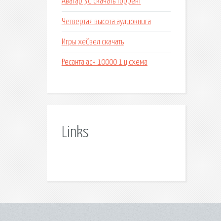
Аватар 3d скачать торрент
Четвертая высота аудиокнига
Игры хейзел скачать
Ресанта асн 10000 1 ц схема
Links