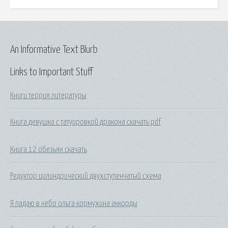
An Informative Text Blurb
Links to Important Stuff
Книги теория литературы
Книга девушка с татуировкой дракона скачать pdf
Книга 12 обезьян скачать
Редуктор цилиндрический двухступенчатый схема
Я падаю в небо ольга кормухина аккорды