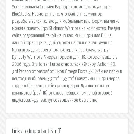
Устанавливаем Стикмен Вариорс с помощью эмулятора
BlueStacks. Несмотря на то, что файтинг-симулятор
разрабатывался только для мобильных платформ, вы легко
можете скачать игру Stickman Warriors на компьютер. Раздел
сайта содержащий такой жанр как: Мини игры для ПК, на
данной странице каждый сможет найти и скачать лучшие
Мини игры для своего компьютера. У нас. Скачать игру
Dynasty Warriors 5 через торрент для ПК, которая вышла в
2006 году. Эта torrent игра относиться к Жанру: Action, 3D,
3rd Person от разработчиков Omega Force 3-Жмём на папку в
центре,и выбираем 33.tpf и 55.tpf. Скачать мини игры через
торрент бесплатно и без регистрации. Лучшие игры на
компьютер (pc / ПК) от известнейших компаний игравой
индустрии, ждут вас тут совершенное бесплатно.
Links to Important Stuff