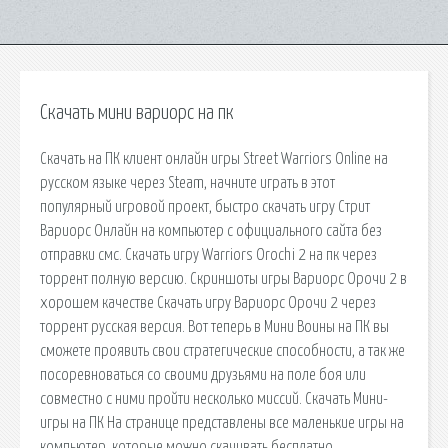
Скачать мини вариорс на пк
Скачать на ПК клиент онлайн игры Street Warriors Online на
русском языке через Steam, начните играть в этот
популярный игровой проект, быстро скачать игру Стрит
Вариорс Онлайн на компьютер с официального сайта без
отправки смс. Скачать игру Warriors Orochi 2 на пк через
торрент полную версию. Скриншоты игры Вариорс Орочи 2 в
хорошем качестве Скачать игру Вариорс Орочи 2 через
торрент русская версия. Вот теперь в Мини Воины на ПК вы
сможете проявить свои стратегические способности, а так же
посоревноваться со своими друзьями на поле боя или
совместно с ними пройти несколько миссий. Скачать Мини-
игры на ПК На странице представлены все маленькие игры на
компьютер, которые можно скачивать бесплатно.