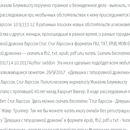
Микаэлю Блумквисту поручено странное и безнадежное дело - выяснить, ч
е расследования при необычных обстоятельствах к нему присоединяется 
Ларссон. 10 9.333 12. В рутинных поисках новых обстоятельств исчезнов
йства и других женщин, происшедшие в разное время, и разных города
ой дракона Ларссон Стиг, Стиг Ларссон в форматах FB2, TXT, EPUB, MOBI 
й дракона» — скачать в fb2, txt, epub, pdf или читать. Скачать бесплатн
9.201714.10.2017Author saddon. Эта книга идеально подойдет всем люби
азвивающимся сюжетом. 26/9/2017 · «Девушка с татуировкой дракона» 
г Ларссон, Стиг Ларссон. Политическому журналисту Микаэлю Блумквисту
стало с пропавшей 40 лет назад Харриет Вангер. В ходе расследования 
т. Стиг Лapcсoн. Здесь можно скачать бесплатно "Стиг Лapcсoн - Девушк
f. Жанр: Триллер. Так же Вы можете читать книгу онлайн без регистрации
у "Девушка с татуировкой дракона" в формате epub, fb2, pdf и txt • Чита