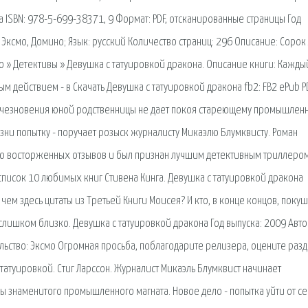
 ISBN: 978-5-699-38371, 9 Формат: PDF, отсканированные страницы Год
: Эксмо, Домино; Язык: русский Количество страниц: 296 Описание: Сорок
но » Детективы » Девушка с татуировкой дракона. Описание книги: Кажды
действием - в Скачать Девушка с татуировкой дракона fb2: FB2 ePub PD
ка исчезновения юной родственницы не дает покоя стареющему промышлен
зни попытку - поручает розыск журналисту Микаэлю Блумквисту. Роман
рю восторженных отзывов и был признан лучшим детективным триллеро
список 10 любимых книг Стивена Кинга. Девушка с татуировкой дракона
и чем здесь цитаты из Третьей Книги Моисея? И кто, в конце концов, поку
слишком близко. Девушка с татуировкой дракона Год выпуска: 2009 Автор
льство: Эксмо Огромная просьба, поблагодарите релизера, оцените разд
татуировкой. Стиг Ларссон. Журналист Микаэль Блумквист начинает
 знаменитого промышленного магната. Новое дело - попытка уйти от се