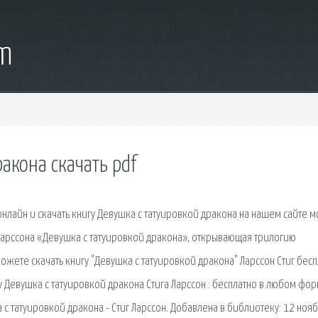
om
акона скачать pdf
 онлайн и скачать книгу Девушка с татуировкой дракона на нашем сайте 
 Ларссона «Девушка с татуировкой дракона», открывающая трилогию
ожете скачать книгу "Девушка с татуировкой дракона" Ларссон Стиг бес
у Девушка с татуировкой дракона Стига Ларссон : бесплатно в любом фо
шка с татуировкой дракона - Стиг Ларссон. Добавлена в библиотеку: 12 ноя