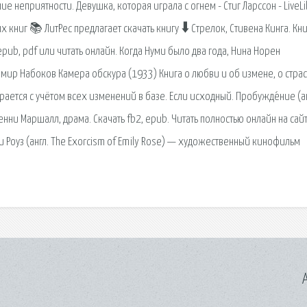
неприятности. Девушка, которая играла с огнем - Стиг Ларссон - LiveLib
книг 📚 ЛитРес предлагает скачать книгу 🠳 Стрелок, Стивена Кинга. Кн
pub, pdf или читать онлайн. Когда Нуми было два года, Нина Норен
мир Набоков Камера обскура (1933) Книга о любви и об измене, о страс
ается с учётом всех изменений в базе. Если исходный. Пробужде́ние (ан
и Маршалл, драма. Скачать fb2, epub. Читать полностью онлайн на сайт
 Роуз (англ. The Exorcism of Emily Rose) — художественный кинофильм
A