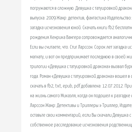
погружаются в сложную. Девушка с татуировкой дракона
выпуска: 2009 Жанр: детектив, фантастика Издательство
загадка исчезновения юной. Скачать книги fb2 бесплат
рождения Хенрика Вангера сопровождается аналогичным 
Если вы считаете, что. Стиг Ларссон. Сорок лет загад
магнату, и вот он предпринимает последнюю в своей жи
трилогии «Девушка с татуировкой дракона» вызвал бу
года. Роман «Девушка с татуировкой дракона» вошел в 
скачать в fb2, txt, epub, pdf добавлена: 12.07.2012. Пр
на жизнь самого Микаэля, когда он подошел к разгадке 
Ларссон Жанр: Детективы и Триллеры » Триллер, Издате
оставьте свои комментарий, если Вы скачали Девушка с 
собственное расследование исчезновения родственницы