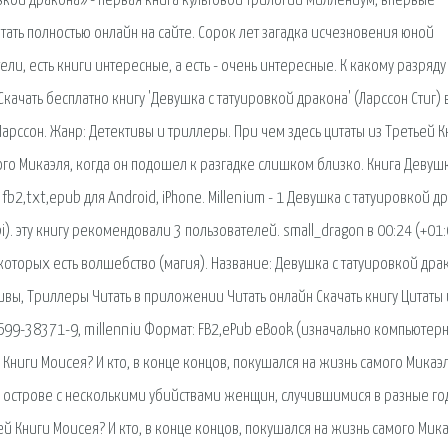
овкой дракона» - первая книга культовой трилогии Миллениум, впервые
тать полностью онлайн на сайте. Сорок лет загадка исчезновения юной
и, есть книги интересные, а есть - очень интересные. К какому разряду
Скачать бесплатно книгу 'Девушка с татуировкой дракона' (Ларссон Стиг) 
Ларссон. Жанр: Детективы и триллеры. При чем здесь цитаты из Третьей К
ого Микаэля, когда он подошел к разгадке слишком близко. Книга Девушк
fb2,txt,epub для Android, iPhone. Millenium - 1 Девушка с татуировкой д
mobi). эту книгу рекомендовали 3 пользователей. small_dragon в 00:24 (+01:
 которых есть волшебство (магия). Название: Девушка с татуировкой дра
ивы, Триллеры Читать в приложении Читать онлайн Скачать книгу Цитаты 
-699-38371-9, millenniu Формат: FB2,ePub eBook (изначально компьютер
й Книги Моисея? И кто, в конце концов, покушался на жизнь самого Микаэл
а острове с несколькими убийствами женщин, случившимися в разные го
й Книги Моисея? И кто, в конце концов, покушался на жизнь самого Мика