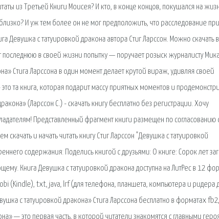
таты из Третьей Книги Моисея? И кто, в конце концов, покушался на жиз
близко? И уж тем более он не мог предположить, что расследование пр
га Девушка с татуировкой дракона автора Стиг Ларссон. Можно скачать в
т последнюю в своей жизни попытку — поручает розыск журналисту Мик
на» Стига Ларссона в один момент делает крутой вираж, удивляя своей
это та книга, которая подарит массу приятных моментов и продемонстр
акона» (Ларссон С.) - скачать книгу бесплатно без регистрации. Хочу
ладателям! Представленный фрагмент книги размещен по согласованию 
 скачать и начать читать книгу Стиг Ларссон "Девушка с татуировкой
еннего содержания: Поделись книгой с друзьями: О книге: Сорок лет за
ему. Книга Девушка с татуировкой дракона доступна на ЛитРес в 12 фо
, mobi (Kindle), txt, java, lrf (для телефона, планшета, компьютера и ридера 
ушка с татуировкой дракона» Стига Ларссона бесплатно в форматах fb2,
она» — это первая часть, в которой читатели знакомятся с главными геро