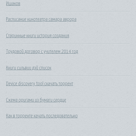
Ишаков
Расписание кинотеатра самара аврора
Старинные книги история создания
Трудовой договор с учителем 2014 год
Книги сильвии дэй список
Device discovery tool скачать торрент
Схема оригами из бумаги сердце
Как в торренте качать последовательно