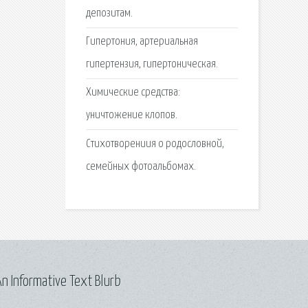
депозитам.
Гипертония, артериальная
гипертензия, гипертоническая.
Химические средства:
уничтожение клопов.
Стихотворениия о родословной,
семейных фотоальбомах.
n Informative Text Blurb