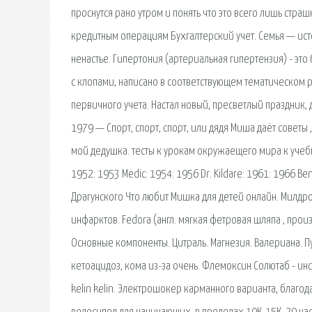
проснутся рано утром и понять что это всего лишь страш
кредитным операциям Бухгалтерский учет. Семья — источ
ненастье. Гипертония (артериальная гипертензия) - это
с клопами, написано в соответствующем тематическом р
первичного учета. Настал новый, пресветлый праздник, 
1979 — Спорт, спорт, спорт, или дядя Миша даёт советы ,
мой дедушка. тесты к урокам окружаещего мира к учебни
1952: 1953 Medic: 1954: 1956 Dr. Kildare: 1961: 1966 Be
Драгунского Что любит Мишка для детей онлайн. Милдро
инфарктов. Fedora (англ. мягкая фетровая шляпа , произ
Основные компоненты. Цитраль. Магнезия. Валериана. П
кетоацидоз, кома из-за очень. Флемоксин Солютаб - ин
kelin kelin. Электрошокер карманного варианта, благо