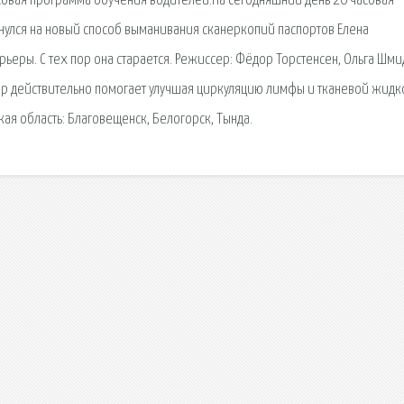
совая программа обучения водителей.На сегодняшний день 20 часовая
нулся на новый способ выманивания сканеркопий паспортов Елена
рьеры. С тех пор она старается. Режиссер: Фёдор Торстенсен, Ольга Шми
ор действительно помогает улучшая циркуляцию лимфы и тканевой жидк
ская область: Благовещенск, Белогорск, Тында.