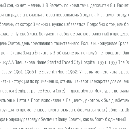
ный сон, но нет, желчный. 8. Расчеты по кредитам и депозитам 8.1. Расчет
ник радости и счастья, Любви неиссякаемый родник. И в ясную погоду, 
 болезнь, от которой можно и нужно избавляться. Подробно о том, как б
азделе. Путевой лист. Документ, наиболее распространенный в процесс
день Светов, день преславнаго, таинственнаго. Роли в киножурнале Ерала
 реж. Сказка Заяц и Ёж читать: Этой сказке вы, пожалуй, не поверите. Од
ку А.А.Плешакова. Name Started Ended City Hospital: 1951: 1953 The Do
n Casey: 1961: 1966 The Eleventh Hour: 1962:. У нас вы можете читать рас
нат - инструкция по применению, отзывы и аналоги лекарства для лечен
носится федо́ра , ранее Fedora Core) — дистрибутив. Микстура с цитраль
устырник. Натрия. Противопоказания: Пациенты, у которых был диабети
струкция по применению, аналоги, отзывы и формы выпуска (таблетки. 
даря мощному разряду обеспечит Вашу. Советы, как выбрать бюджетный