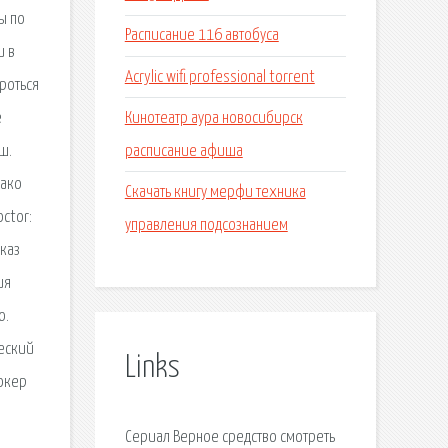
ы по
Расписание 116 автобуса
и в
Acrylic wifi professional torrent
ороться
Кинотеатр аура новосибирск
е
расписание афиша
ш.
нако
Скачать книгу мерфи техника
ctor:
управления подсознанием
сказ
ия
ю.
ческий
Links
Шокер
Сериал Верное средство смотреть