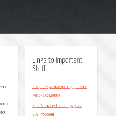
Links to Important
Stuff
вание
История уфы краткое содержание
как она создается
 после
Новый альбом three days grace
ется
2015 торрент