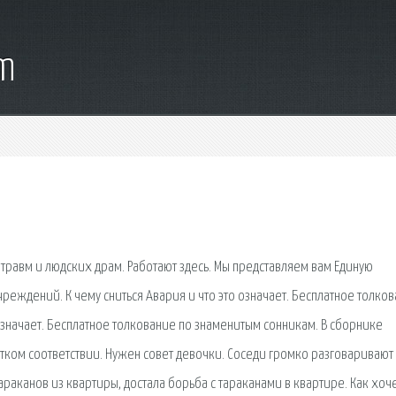
om
травм и людских драм. Работают здесь. Мы представляем вам Единую
еждений. К чему сниться Авария и что это означает. Бесплатное толко
 означает. Бесплатное толкование по знаменитым сонникам. В сборнике
тком соответствии. Нужен совет девочки. Соседи громко разговаривают
 тараканов из квартиры, достала борьба с тараканами в квартире. Как хоч