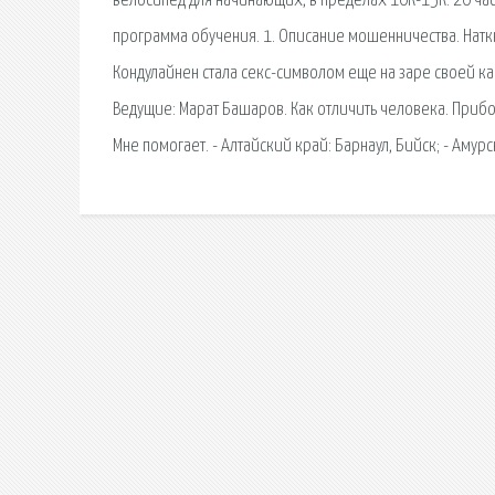
велосипед для начинающих, в пределах 10К-15К. 20 ча
программа обучения. 1. Описание мошенничества. Натк
Кондулайнен стала секс-символом еще на заре своей ка
Ведущие: Марат Башаров. Как отличить человека. Приб
Мне помогает. - Алтайский край: Барнаул, Бийск; - Амур