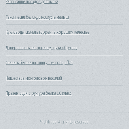
Расписание поездов до томска
Текст песни белинда наизусть малыш
Кукловоды скачать торрент в хорошем качестве
Доверенность на отправку груза образец
Скачать бесплатно книгу том сойер fb2
Нашествие монголов ян василий
Презентация структура белка 10 класс
© Untitled. All rights reserved.