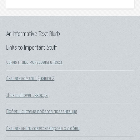
An Informative Text Blurb
Links to Important Stuff
Синяя птица минусовка и текст
Скачать комэск 13 книга 2
Shakin all over аккорды
Побег и система побегов презентация
Скачать книги советская проза о любви