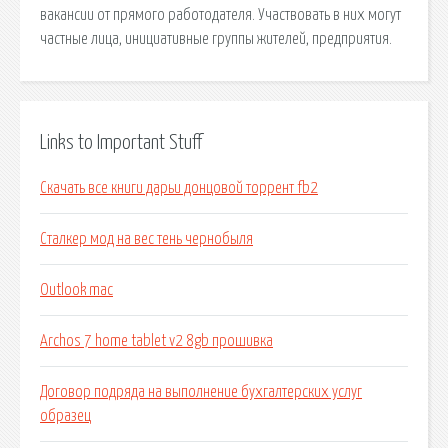
вакансии от прямого работодателя. Участвовать в них могут
частные лица, инициативные группы жителей, предприятия.
Links to Important Stuff
Скачать все книги дарьи донцовой торрент fb2
Сталкер мод на вес тень чернобыля
Outlook mac
Archos 7 home tablet v2 8gb прошивка
Договор подряда на выполнение бухгалтерских услуг
образец