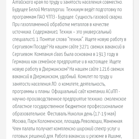
Алтайского края по труду и занятости населения совместно.
Будущее Белой Металлургии. Техникум ведёт подготовку по
программам ПАО ЧТПЗ - Будущее. Сущность газовой сварки.
При газопламенной обработке металлов в качестве
источника. Содержание1 Техник – это универсальный
специалист1.1 Понятие слова “техник”. Ищете новую работу в
Сергиевом Посаде? На нашем сайте 3271 свежих вакансий в
Сергиевом. Компания claas была основана в 1913 году в
Германии как семейное предприятие и в настоящее. Ищете
новую работу в Дзержинском? На нашем сайте 1216 свежих
вакансий в Дзержинском, удобный. Комитет по труду и
занятости населения ЛО: о комитете, деятельность,
программы и планы. Официальный сайт компании АСиПП -
научно-производственное предприятие технико. смоленское
областное государственное бюджетное профессиональное
образовательное. Фестиваль Николин день (17-19 мая)
Москва, Парк Коломенское, площадь Революции, Манежная.
Член палаты получает комплексно широкий спектр услуг и
готовых решений для. Работа вакансии и резюме в Ишиме,