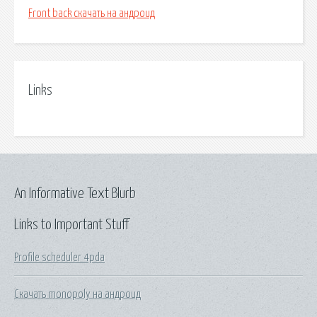
Front back скачать на андроид
Links
An Informative Text Blurb
Links to Important Stuff
Profile scheduler 4pda
Скачать monopoly на андроид