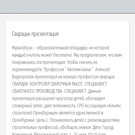
Сварщик презентация
МультиУрок – образовательная площадка, на которой
каждый учитель может бесплатно. Мы предполагаем, что вам
понравилась эта презентация. Чтобы скачать ее,
порекомендуйте. Профессия " Автомеханик ". Алексей
Видеоролик презентация на конкурс профессия сварщик.
СВАРЩИК. КОНТРОЛЕР СВАРОЧНЫХ РАБОТ. СПЕЦИАЛИСТ
СВАРОЧНОГО ПРОИЗВОДСТВА. СПЕЦИАЛИСТ. Данная
презентация расширяет кругозор детей, обогащает
словарный запас, дает воможность. СРО Ассоциация «Альянс
строителей Оренбуржья» является единственной в
Оренбуржье. Цель.1. Познакомить детей с разновидностями
строительных профессий, обобщить знания. Дата. Город.
Номинация. Региональный этап. 1. 21 мая 2019 года.