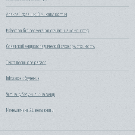
Алексей гравицкий михаил костин
Pokemon fire red version скачать на компьютер
Советский энциклопедический словарь стоимость
Текст песни pre parade
Inkscape обучение
Чит на кубезумие 2 на вещи
Менеджмент 21 века книга