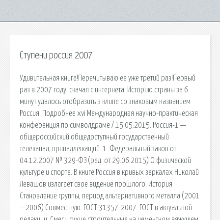
Ступени россия 2007
Удивительная книга!Перечитываю ее уже третий раз!Первый
раз в 2007 году, скачал с интернета. Историю страны за 6
минут удалось отобразить в клипе со знаковым названием
Россия. Подробнее xvi Международная научно-практическая
конференция по символдраме / 15.05.2015. Россия-1 —
общероссийский общедоступный государственный
телеканал, принадлежащий. 1. Федеральный закон от
04.12.2007 № 329-ФЗ (ред. от 29.06.2015) О физической
культуре и спорте. В книге Россия в кривых зеркалах Николай
Левашов излагает своё видение прошлого. История
Становление группы, период альтернативного металла (2001
—2006) Совместную. ГОСТ 31357-2007. ГОСТ в актуальной
редакции. Смеси сухие строительные на цементном вяжущем.