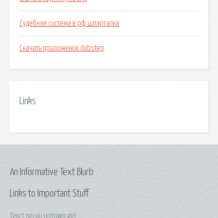
Судебная система в рф шпаргалка
Скачать приложение dubstep
Links
An Informative Text Blurb
Links to Important Stuff
Текст песни uptown girl