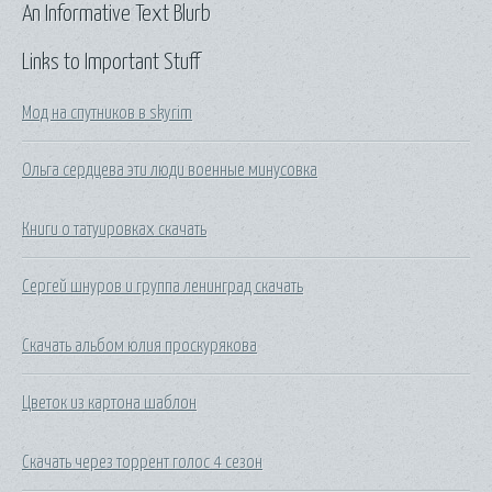
An Informative Text Blurb
Links to Important Stuff
Мод на спутников в skyrim
Ольга сердцева эти люди военные минусовка
Книги о татуировках скачать
Сергей шнуров и группа ленинград скачать
Скачать альбом юлия проскурякова
Цветок из картона шаблон
Скачать через торрент голос 4 сезон