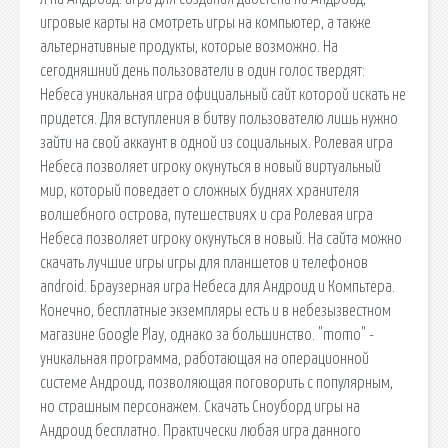
игровые карты на смотреть игры на компьютер, а также
альтернативные продукты, которые возможно. На
сегодняшний день пользователи в один голос твердят:
Небеса уникальная игра официальный сайт которой искать не
придется. Для вступления в битву пользователю лишь нужно
зайти на свой аккаунт в одной из социальных. Ролевая игра
Небеса позволяет игроку окунуться в новый виртуальный
мир, который поведает о сложных буднях хранителя
волшебного острова, путешествиях и сра Ролевая игра
Небеса позволяет игроку окунуться в новый. На сайта можно
скачать лучшие игры игры для планшетов и телефонов
android. Браузерная игра Небеса для Андроид и Компьтера.
Конечно, бесплатные экземпляры есть и в небезызвестном
магазине Google Play, однако за большинство. "momo" -
уникальная программа, работающая на операционной
системе Андроид, позволяющая поговорить с популярным,
но страшным персонажем. Скачать Сноуборд игры на
Андроид бесплатно. Практически любая игра данного