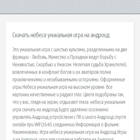
Скачать небеса уникальная игра на андроид
Это уникальная игра с шестью культами, разделенными на две
фракции - Любовь, Мужество и Праздник ведут борьбу с
Ненавистью, Скорбью и Ужасом. Нелегкая судьба Хранителей,
вовлеченных в конфликт богов и их аватаров полна
приключениями и незабываемыми историями. Оформление
игры Небеса уникальная игра на высоком уровне. Все
картинки качественные и радуют глаз. Цвета подобраны так,
что у вас, глядя на экран, отдыхают глаза. небеса уникальная
игра скачать на андроид Будто удалённо осознанно
управлять Андроид устройством c ПК и иного Андроид спустя
онлайн при WiFi3G4G соединении Информация о фильме:
Наименовани. Игра небеса уникальная игра на Андроид Игры
л на Андроид: игра для создания дабстепа на Андроид,