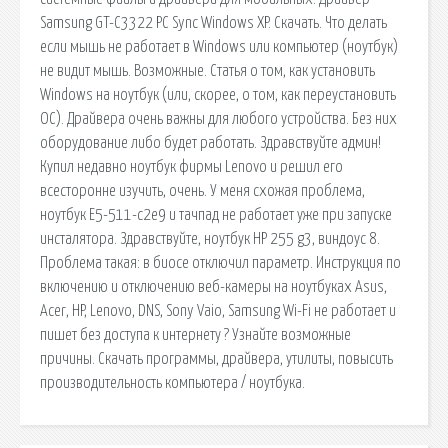
Samsung GT-C3322 PC Sync Windows XP. Скачать. Что делать
если мышь не работает в Windows или компьютер (ноутбук)
не видит мышь. Возможные. Статья о том, как установить
Windows на ноутбук (или, скорее, о том, как переустановить
ОС). Драйвера очень важны для любого устройства. Без них
оборудование либо будет работать. Здравствуйте админ!
Купил недавно ноутбук фирмы Lenovo и решил его
всесторонне изучить, очень. У меня схожая проблема,
ноутбук Е5-511-с2е9 и тачпад не работает уже при запуске
инсталятора. Здравствуйте, ноутбук HP 255 g3, виндоус 8.
Проблема такая: в биосе отключил параметр. Инструкция по
включению и отключению веб-камеры на ноутбуках Аsus,
Acer, HP, Lenovo, DNS, Sony Vaio, Samsung Wi-Fi не работает и
пишет без доступа к интернету ? Узнайте возможные
причины. Скачать программы, драйвера, утилиты, повысить
производительность компьютера / ноутбука.