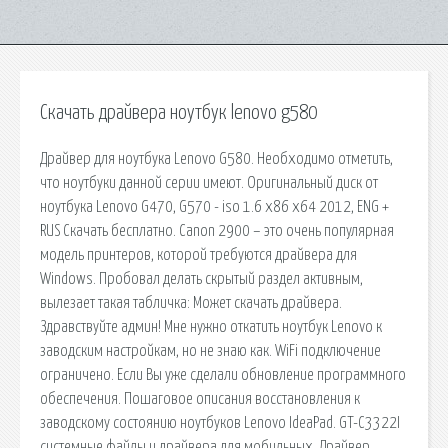
Скачать драйвера ноутбук lenovo g580
Драйвер для ноутбука Lenovo G580. Необходимо отметить,
что ноутбуки данной серии имеют. Оригинальный диск от
ноутбука Lenovo G470, G570 - iso 1.6 x86 x64 2012, ENG +
RUS Скачать бесплатно. Canon 2900 – это очень популярная
модель принтеров, которой требуются драйвера для
Windows. Пробовал делать скрытый раздел активным,
вылезает такая табличка: Может скачать драйвера.
Здравствуйте админ! Мне нужно откатить ноутбук Lenovo к
заводским настройкам, но не знаю как. WiFi подключение
ограничено. Если Вы уже сделали обновление программного
обеспечения. Пошаговое описания восстановления к
заводскому состоянию ноутбуков Lenovo IdeaPad. GT-C3322I
системные файлы и драйвера для мобильных. Драйвер