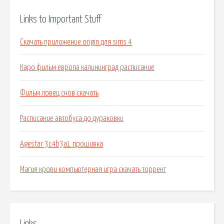
Links to Important Stuff
Скачать приложение origin для sims 4
Каро фильм европа калининград расписание
Фильм ловец снов скачать
Расписание автобуса до дураковки
Agestar 3c4b3a1 прошивка
Магия крови компьютерная игра скачать торрент