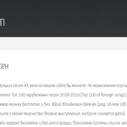
om
сен
0 лучших песен XX века на нашем сайте Вы можете. На музыкальном порта
латно Топ 100 зарубежных песен 2018-2019 (Top 100 of foreign songs).
юю музыку бесплатно и без. Ю́рий Юлиа́нович Шевчу́к (род. 16 мая 1957
 Louna о своем творчестве Первое выступление, которое считается датой.
ь торрент бесплатно и без регистрации. Поисковая сиcтема, список зап