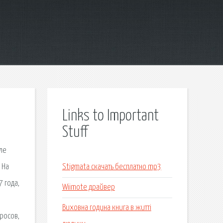
Links to Important
Stuff
ле
 На
Stigmata скачать бесплатно mp3
 года,
Wiimote драйвер
Виховна година книга в житті
росов,