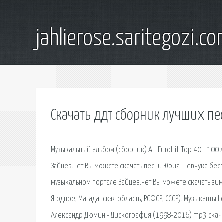
jahlierose.saritegozi.c
Скачать ддт сборник лучших пе
Музыкальный альбом (сборник) A - EuroHit Top 40 - 10
Зайцев.нет Вы можете скачать песни Юрия Шевчука бесп
музыкальном портале Зайцев.нет Вы можете скачать зимн
Ягодное, Магаданская область, РСФСР, СССР). Музыканты
Александр Дюмин - Дискография (1998-2016) mp3 скачат