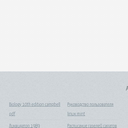
A
Biology 10th edition campbell
Руководство пользователя
pdf
linux mint
Ликвидатор 1989
Расписание газелей саратов