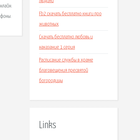
людини
нлайн.
Fb2 скачать бесплатно книги про
ефоны.
животных
Скачать бесплатно любовь и
наказание 1 серия
Расписание службы в храме
благовещения пресвятой
богородицы
Links