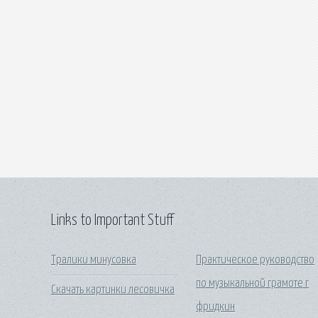
Links to Important Stuff
Тралики минусовка
Практическое руководство
по музыкальной грамоте г
Скачать картинки лесовичка
фридкин