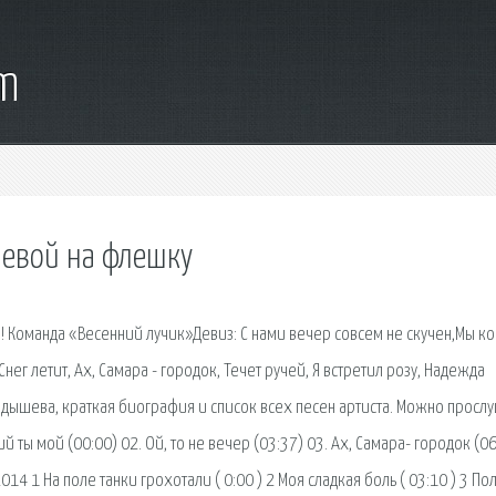
om
шевой на флешку
! Команда «Весенний лучик»Девиз: С нами вечер совсем не скучен,Мы к
нег летит, Ах, Самара - городок, Течет ручей, Я встретил розу, Надежда
дышева, краткая биография и список всех песен артиста. Можно просл
й ты мой (00:00) 02. Ой, то не вечер (03:37) 03. Ах, Самара- городок (06
014 1 На поле танки грохотали ( 0:00 ) 2 Моя сладкая боль ( 03:10 ) 3 По