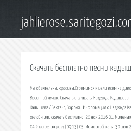
jahlierose.saritegozi.c
Скачать бесплатно песни кады
Мы обаятельны, красивы,Стремимся к цели всем на диво
Весенний лучик. Скачать и слушать: Надежда Кадышева, С
Кадышева / Вахтанг, Ворожи. Информация о Надежда Ка
онлайн или скачать бесплатно. 20 ноя 2016 01. Миленьки
04. Я встретил розу (09:13) 05. Мимо этой хаты. 30 июн 2