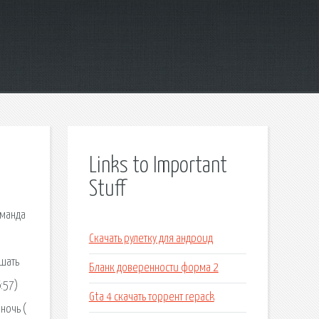
Links to Important
Stuff
оманда
Скачать рулетку для андроид
ушать
Бланк доверенности форма 2
:57)
Gta 4 скачать торрент repack
лночь (