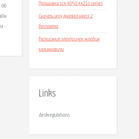
Прошивка scx 4650 4x21s series
:06.
Скачать игру джевел квест 2
лайн
бесплатно
а -
Расписание электричек жлобин
калинковичи
Links
deskregulations