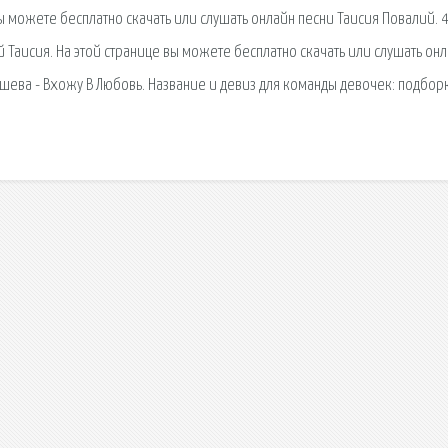
. вы можете бесплатно скачать или слушать онлайн песни Таисия Повалий. 4
Таисия. На этой странице вы можете бесплатно скачать или слушать он
шева - Вхожу В Любовь. Название и девиз для команды девочек: подборк