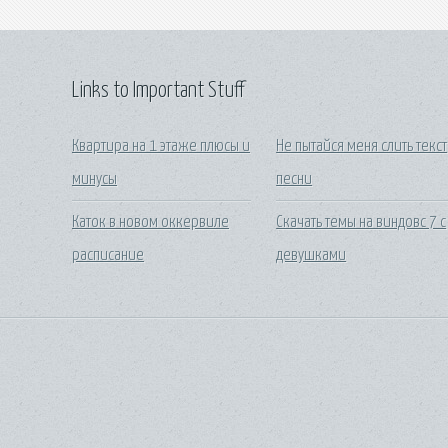
Links to Important Stuff
Квартира на 1 этаже плюсы и
Не пытайся меня слить текст
минусы
песни
Каток в новом оккервиле
Скачать темы на виндовс 7 с
расписание
девушками