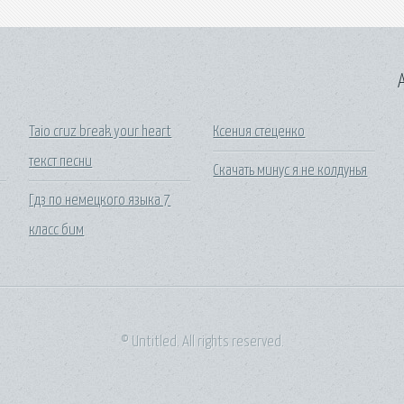
A
Taio cruz break your heart
Ксения стеценко
текст песни
Скачать минус я не колдунья
Гдз по немецкого языка 7
класс бим
© Untitled. All rights reserved.