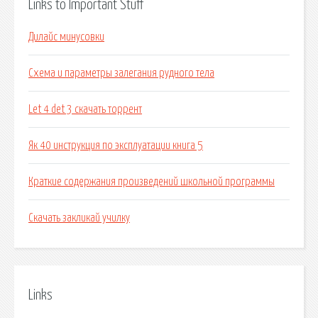
Links to Important Stuff
Дилайс минусовки
Схема и параметры залегания рудного тела
Let 4 det 3 скачать торрент
Як 40 инструкция по эксплуатации книга 5
Краткие содержания произведений школьной программы
Скачать закликай училку
Links