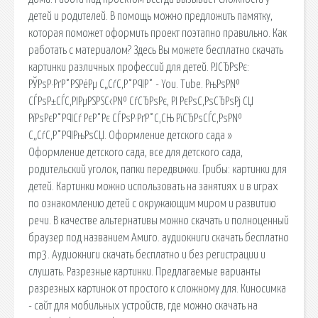
детей и родителей. В помощь можно предложить памятку,
которая поможет оформить проект поэтапно правильно. Как
работать с материалом? Здесь Вы можете бесплатно скачать
картинки различных профессий для детей. РЈСЂРѕРє:
РЎРѕР·РґР°РЅРёРµ С„СѓС‚Р°Р¶Р° - You. Tube. РњРѕР№
СЃРѕР±СЃС‚РІРµРЅРЅС‹Р№ СѓСЂРѕРє, РІ РєРѕС‚РѕСЂРѕРј СЏ
РїРѕРєР°Р¶Сѓ РєР°Рє СЃРѕР·РґР°С‚СЊ РїСЂРѕСЃС‚РѕР№
С„СѓС‚Р°Р¶РњРѕСЏ. Оформление детского сада »
Оформление детского сада, все для детского сада,
родительский уголок, папки передвижки. Грибы: картинки для
детей. Картинки можно использовать на занятиях и в играх
по ознакомлению детей с окружающим миром и развитию
речи. В качестве альтернативы можно скачать и полноценный
браузер под названием Амиго. аудиокниги скачать бесплатно
mp3. Аудиокниги скачать бесплатно и без регистрации и
слушать. Разрезные картинки. Предлагаемые варианты
разрезных картинок от простого к сложному для. Киносимка
- сайт для мобильных устройств, где можно скачать на