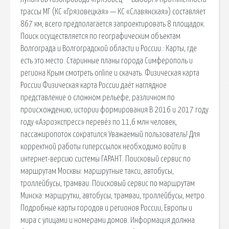
трассы МГ (КС «Грязовецкая» — КС «Славянская») составляет
867 км, всего предполагается запроектировать 8 площадок.
Поиск осуществляется по географическим объектам
Волгограда и Волгоградской области и России.: Карты, где
есть это место. Старинные планы города Симферополь и
региона Крым смoтреть online и скачать. Физическая карта
России Физическая карта России даёт наглядное
представление о сложном рельефе, различном по
происхождению, истории формирования В 2016 и 2017 году
году «Аэроэкспресс» перевёз по 11,6 млн человек,
пассажиропоток сократился Уважаемый пользователь! Для
корректной работы гиперссылок необходимо войти в
интернет-версию системы ГАРАНТ. Поисковый сервис по
маршрутам Москвы: маршрутные такси, автобусы,
троллейбусы, трамваи. Поисковый сервис по маршрутам
Минска: маршрутки, автобусы, трамваи, троллейбусы, метро.
Подробные карты городов и регионов России, Европы и
мира с улицами и номерами домов. Информация должна