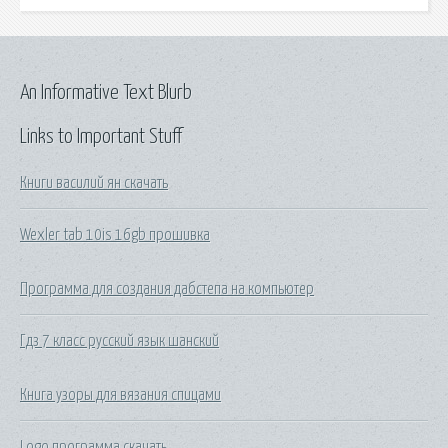
An Informative Text Blurb
Links to Important Stuff
Книги василий ян скачать
Wexler tab 10is 16gb прошивка
Программа для создания дабстепа на компьютер
Гдз 7 класс русский язык шанский
Книга узоры для вязания спицами
Logo программа скачать