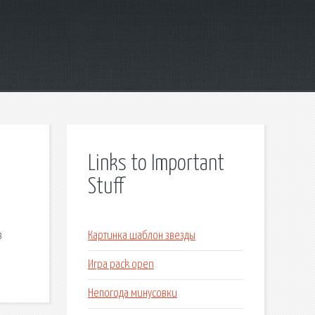
Links to Important
Stuff
з
Картинка шаблон звезды
Игра pack open
Непогода минусовки