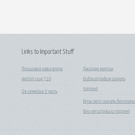
Links to Important Stuff
Прошивка навигатора
Джордж мартин
garmin nuvi 710
библиография скачать
торрент
Ох семейка 2 часть
Игры лего скачать бесплатн
без регистрации торрент