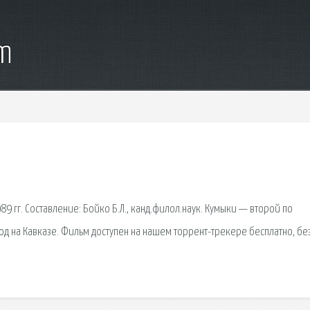
om
гг. Составление: Бойко Б.Л., канд.филол.наук. Кумыки — второй по
 на Кавказе. Фильм доступен на нашем торрент-трекере бесплатно, бе