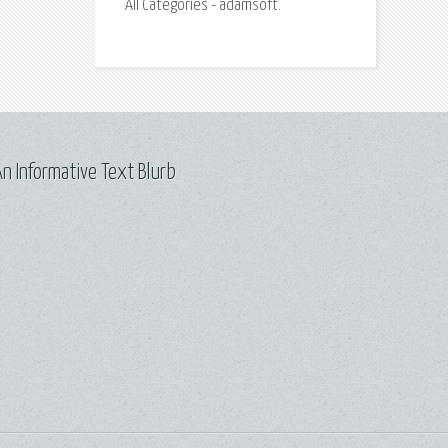
All Categories - adamsoft.
n Informative Text Blurb