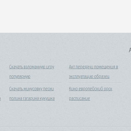
A
Скачать взломанную игру
Акт передачи помещения в
популярную
эксплуатацию образец
Скачать минусовку песни
Кино европейский орск
о
полина гагарина кукушка
расписание