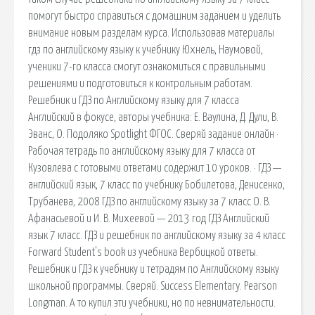
помогут быстро справиться с домашним заданием и уделить
внимание новым разделам курса. Использовав материалы
гдз по английскому языку к учебнику Юхнель, Наумовой,
ученики 7-го класса смогут ознакомиться с правильными
решениями и подготовиться к контрольным работам.
Решебник и ГДЗ по Английскому языку для 7 класса
Английский в фокусе, авторы учебника: Е. Ваулина, Д. Дули, В.
Эванс, О. Подоляко Spotlight ФГОС. Сверяй задание онлайн ·
Рабочая тетрадь по английскому языку для 7 класса от
Кузовлева с готовыми ответами содержит 10 уроков. · ГДЗ —
английский язык, 7 класс по учебнику Бобилетова, Денисенко,
Трубанева, 2008 ГДЗ по английскому языку за 7 класс О. В.
Афанасьевой и И. В. Михеевой — 2013 год ГДЗ Английский
язык 7 класс. ГДЗ и решебник по английскому языку за 4 класс
Forward Student's book из учебника Вербицкой ответы.
Решебник и ГДЗ к учебнику и тетрадям по Английскому языку
школьной программы. Сверяй. Success Elementary. Pearson
Longman. А то купил эти учебники, но по невнимательности.