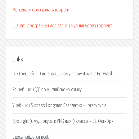
Mercenary ops скачать торрент
Скачать программы для записи музыки через торрент
Links
ГДЗ (решебник) по английскому языку 4 класс Forward.
Решебник и ГДЗ по Английскому языку.
Учебники Success Longman Безплатно - librarycycle.
Spotlight 9. Аудиокурс к УМК для 9 класса. - 11 Октября.
Сдесь найдется все!.