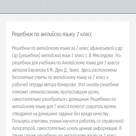
Решебник по английски языку 7 класс
Решебник по английскому языку за 7 класс афанасьевой и др.
Гдз (решебник) английский язык 7 класс с. В. Мясоедова. Это
решебник для учебника по Английскому языку для 7 класса
авторов Баранова К.М., Дули Д., Эванс. Здесь расположены
бесплатные ответы по английскому языку за 7 класс к
рабочей тетради автора Комарова. Этот онлайн решебник
поможет семиклассникам, пропустившим уроки,
самостоятельно разобраться с домашним. Решебники по
английскому языку для 7 класса помогут сократить время,
отводимое на домашнее задание без вреда качеству.
Пользуясь ответами, ученик научится работать со справочной
литературой, самостоятельно искать ценную информацию. В
таком случае решебники по английскому языку за 7 класс