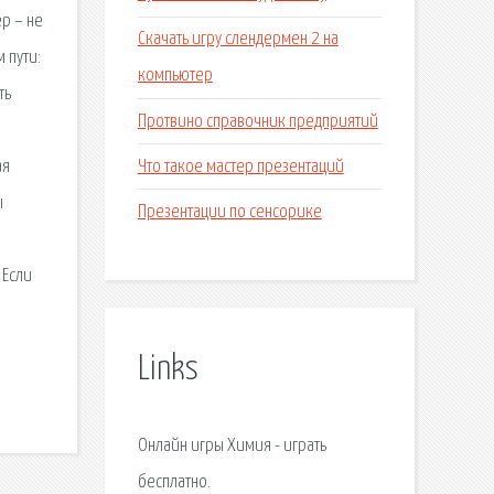
р – не
Скачать игру слендермен 2 на
 пути:
компьютер
ть
Протвино справочник предприятий
Что такое мастер презентаций
ая
ы
Презентации по сенсорике
 Если
Links
Онлайн игры Химия - играть
бесплатно.