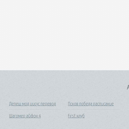
A
Депеш мод иисус перевод
Псков победа расписание
Шагомер айфон 4
First клуб