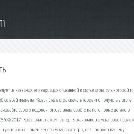
om
ть
дует из названия, это вариация описанной в статье игры, суть которой т
 со всей планеты. Живая Сталь игра скачать торрент и получить в итоге
чивайте своего подопечного, устанавливайте на него новые детали и
5/09/2017 · Как скачать на компьютер. В скачивании и установке прило
, и уж точно не помешает при установке игры, она поможет вашему