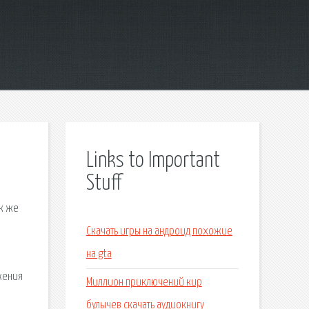
Links to Important
Stuff
ак же
Скачать игры на андроид похожие
на gta
жения
Миллион приключений кир
булычев скачать аудиокнигу