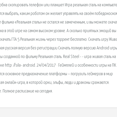
бна скопировать телефон или планшет Игра реальная сталь на компьюте
ся выбрать, каким роботом он желает управлять на своём победоносном
 фильма «Реальная сталь» не остался не замеченным, и вы можете скача
ена в этой игре на самом высоком уровне. А сколько приятных эмоций вы
качать ГТА 5 Реальная жизнь через торрент бесплатно. Скачать игру Жив
ная русская версия без регистрации Скачать полную версию Android игр
 созданной по фильму Реальная сталь. Real Steel - - игра живая сталь на
 http: //sila- android. 24/04/2017 · Геймплей и особенности игры на ПК.
ается основное предназначение платформы – погрузить геймеров в мир
я онлайн-игра, в которой орки, эльфы, люди и драконы сражаются.
. Полное расписание на сегодня.