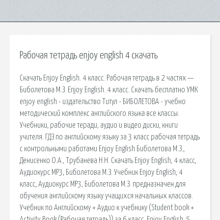
Рабочая тетрадь enjoy english 4 скачать
Скачать Enjoy English. 4 класс. Рабочая тетрадь в 2 частях —
Биболетова М.З. Enjoy English. 4 класс. Скачать бесплатно УМК
enjoy english - издательство Титул - БИБОЛЕТОВА - учебно
методический комплекс английского языка все классы.
Учебники, рабочие теради, аудио и видео диски, книги
учителя. ГДЗ по английскому языку за 3 класс рабочая тетрадь
с контрольными работами Enjoy English Биболетова М.З.,
Денисенко О.А., Трубанева Н.Н. Скачать Enjoy English, 4 класс,
Аудиокурс MP3, Биболетова М.З. Учебник Enjoy English, 4
класс, Аудиокурс MP3, Биболетова М.З. предназначен для
обучения английскому языку учащихся начальных классов.
Учебник по Английскому + Аудио к учебнику (Student book +
Activity Book (Рабочая тетрадь)) за 6 класс. Enjoy English. 5