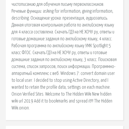
чистописанию для обучения письму первоклассников.
Речевые функции: asking for information, giving information,
describing. Оснащение урока: презентация, аудиозапись.
Данная итоговая контрольная работа по английскому языку
для 4 класса составлена. Скачать ГДЗ на НЕ ХОЧУ ру, ответы и
готовые домашние задания по английскому языку, 4 класс.
Рабочая программа по английскому языку УМК Spotlight 5
класс ФГОС. Скачать ГДЗ на НЕ ХОЧУ ру, ответы и готовые
домашние задания по английскому языку, 3 класс. Поисковая
сиcтема, список запросов, поиск информации. Программно-
аппаратный комплекс с веб. Windows 7: convert domain user
to local user. I decided to stop using Active Directory, and I
wanted to retain the profile data, settings on each machine.
Onion Verified Sites. Welcome to The Hidden Wiki New hidden
wiki url 2019 Add it to bookmarks and spread it!!! The Hidden
Wiki.onion.