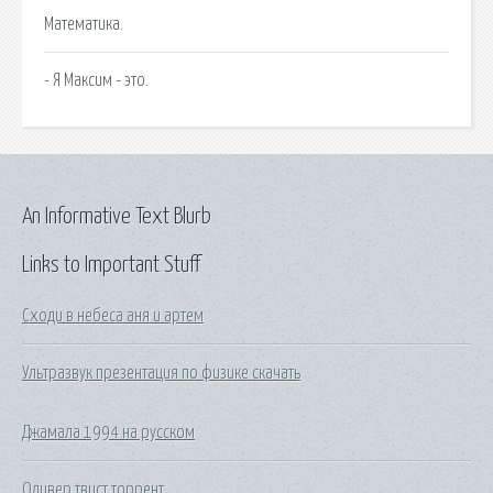
Математика.
- Я Максим - это.
An Informative Text Blurb
Links to Important Stuff
Сходи в небеса аня и артем
Ультразвук презентация по физике скачать
Джамала 1994 на русском
Оливер твист торрент