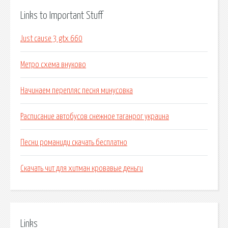
Links to Important Stuff
Just cause 3 gtx 660
Метро схема внуково
Начинаем перепляс песня минусовка
Расписание автобусов снежное таганрог украина
Песни романиди скачать бесплатно
Скачать чит для хитман кровавые деньги
Links