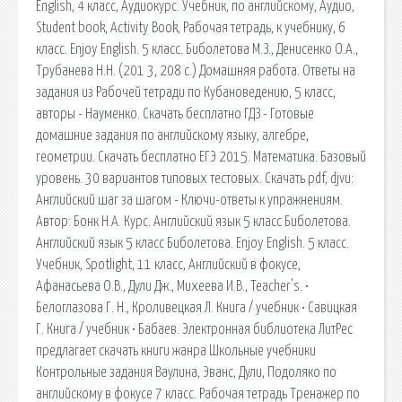
English, 4 класс, Аудиокурс. Учебник, по английскому, Аудио,
Student book, Activity Book, Рабочая тетрадь, к учебнику, 6
класс. Enjoy English. 5 класс. Биболетова М.З., Денисенко О.А.,
Трубанева Н.Н. (201 3, 208 с.) Домашняя работа. Ответы на
задания из Рабочей тетради по Кубановедению, 5 класс,
авторы - Науменко. Скачать бесплатно ГДЗ - Готовые
домашние задания по английскому языку, алгебре,
геометрии. Скачать бесплатно ЕГЭ 2015. Математика. Базовый
уровень. 30 вариантов типовых тестовых. Скачать pdf, djvu:
Английский шаг за шагом - Ключи-ответы к упражнениям.
Автор: Бонк Н.А. Курс. Английский язык 5 класс Биболетова.
Английский язык 5 класс Биболетова. Enjoy English. 5 класс.
Учебник, Spotlight, 11 класс, Английский в фокусе,
Афанасьева О.В., Дули Дж., Михеева И.В., Teacher's. •
Белоглазова Г. Н., Кроливецкая Л. Книга / учебник • Савицкая
Г. Книга / учебник • Бабаев. Электронная библиотека ЛитРес
предлагает скачать книги жанра Школьные учебники
Контрольные задания Ваулина, Эванс, Дули, Подоляко по
английскому в фокусе 7 класс. Рабочая тетрадь Тренажер по