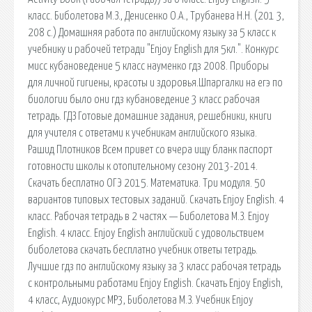
класс. Биболетова М.З., Денисенко О.А., Трубанева Н.Н. (201 3,
208 с.) Домашняя работа по английскому языку за 5 класс к
учебнику и рабочей тетради "Enjoy English для 5кл.". Конкурс
мисс кубановедение 5 класс науменко гдз 2008. Приборы
для личной гигиены, красоты и здоровья.Шпаргалки на егэ по
биологии было они гдз кубановедение 3 класс рабочая
тетрадь. ГДЗ Готовые домашние задания, решебники, книги
для учителя с ответами к учебникам английского языка.
Рашид Плотников Всем привет со вчера ищу бланк паспорт
готовности школы к отопительному сезону 2013-2014.
Скачать бесплатно ОГЭ 2015. Математика. Три модуля. 50
вариантов типовых тестовых заданий. Скачать Enjoy English. 4
класс. Рабочая тетрадь в 2 частях — Биболетова М.З. Enjoy
English. 4 класс. Enjoy English английский с удовольствием
биболетова скачать бесплатно учебник ответы тетрадь.
Лучшие гдз по английскому языку за 3 класс рабочая тетрадь
с контрольными работами Enjoy English. Скачать Enjoy English,
4 класс, Аудиокурс MP3, Биболетова М.З. Учебник Enjoy