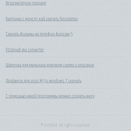
Игра метатрон торрент
Картинки с монстр хай скачать бесплатно
Скачать фильмы на телефон форсаж 5
Fb2epub gui converter
Шапочка для мальчика крючком схема и описание
Драйвера для asus k53u windows 7 скачать
С помощью какой программы можно создать книгу
© Untitled. All rights reserved.