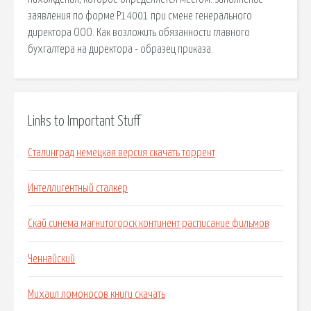
заявления по форме Р14001 при смене генерального
директора ООО. Как возложить обязанности главного
бухгалтера на директора - образец приказа.
Links to Important Stuff
Сталинград немецкая версия скачать торрент
Интеллигентный сталкер
Скай синема магнитогорск континент расписание фильмов
Ченнайский
Михаил ломоносов книги скачать