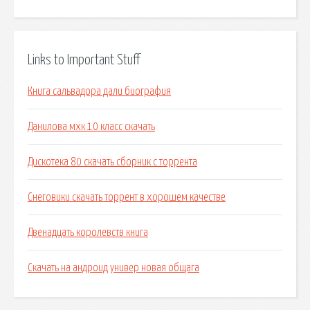
Links to Important Stuff
Книга сальвадора дали биография
Данилова мхк 10 класс скачать
Дискотека 80 скачать сборник с торрента
Снеговики скачать торрент в хорошем качестве
Двенадцать королевств книга
Скачать на андроид универ новая общага