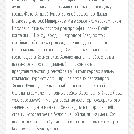
лучшая цена, полная информация, внимание к каждому
гостю. Фото: Андрей Туров, Евгений Сафронов, Дарья
Глазкова, Дмитрий Мещеряков. Мы в соцсетях. Авиакомпания
Нордавиа, отзывы пассажиров про официальный сайт,
контакты. — Международный аэропорт Владивосток
сообщает об итогах производственной деятельности.
Официальный сайт гостиницы Аминьевская - одной из
гостиниц сети Космополис. Авиакомпания ЮТэйр, отзывы
пассажиров про официальный сайт, контакты и
представительства. 3 сентября 1964 года аэровокзальный
комплекс Шереметьево-1 принял первых пассажиров.
Здание. Купить дешевые авиабилеты онлайн или найти
билеты на самолет на прямые рейсы. Аэропорт Вну́ково (iata:
vko, icao: uuww) — международный аэропорт федерального
значения, один. 9 мая - особенная дата в истории нашей
страны, которая вечно будет в нашей памяти как день. Сеть
недорогих гостиниц Султан - это мини-отели рядом с метро
Белорусская (Белорусский.