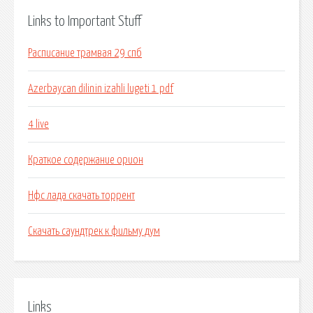
Links to Important Stuff
Расписание трамвая 29 спб
Azerbaycan dilinin izahli lugeti 1 pdf
4 live
Краткое содержание орион
Нфс лада скачать торрент
Скачать саундтрек к фильму дум
Links