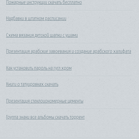
Пожарные инструкции скачать бесплатно
Надбавки в штатном расписании
Схема вязания детской шапки с ушами
Презентация арабские завоевания и создание арабского халифата
Как установить пароль на гугл хром
Книги о татуировках скачать
Презентация стеклоиономерные цементы
Группа знаки все альбомы скачать торрент