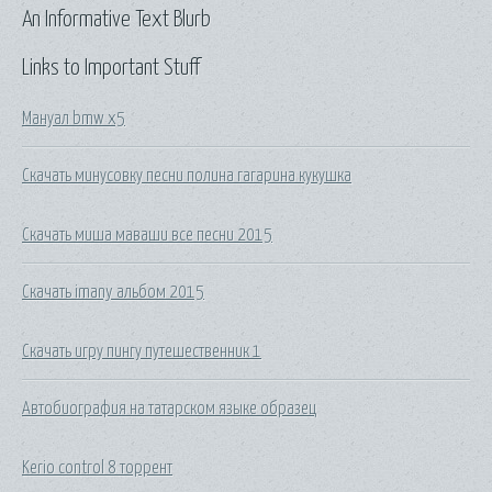
An Informative Text Blurb
Links to Important Stuff
Мануал bmw x5
Скачать минусовку песни полина гагарина кукушка
Скачать миша маваши все песни 2015
Скачать imany альбом 2015
Скачать игру пингу путешественник 1
Автобиография на татарском языке образец
Kerio control 8 торрент