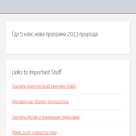
Гдз 5 клас нова програма 2013 природа
Links to Important Stuff
Скачать рингтон псай гангнам стайл
Договор на уборку территории
Скачать песню о пингвинах плюсовка
Magic rush сущность тени