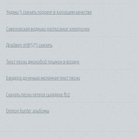
Чудаки 5 скачать торрент в хорошем качестве
Савеловская водники расписание электричек
Драйвер mt6575 скачать
Текст песни джонибой прыжок в воздух
Бандера доченька желанная текст песни
Скачать песни петера сьлядека fb2
Demon hunter альбомы