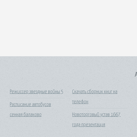
A
Режиссер звездные войны 5
Скачать сборник книг на
телефон
Расписание автобусов
сенная балаково
Новоторговый устав 1667
года презентация