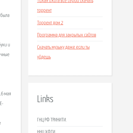
Тихая охота все серии скачать
и
торрент
 была
Торрент дом 2
Программа для закрытых сайтов
буки и
Скачать музыку даже если ты
ичные
уйдешь
16 мая
Links
E-
ГНЦ РФ ТРИНИТИ.
е
ННЦ ХФТИ.