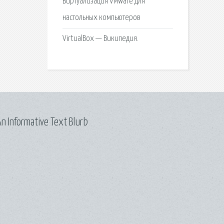
Виртуализация VMware для
настольных компьютеров
VirtualBox — Википедия.
n Informative Text Blurb