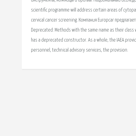
инструменты, ножницы и бритвы. Национальный исследов
scientific programme will address certain areas of cytopa
cervical cancer screening. Компания Europcar предлага
Deprecated: Methods with the same name as their class w
has a deprecated constructor. As a whole, the IAEA prov
personnel, technical advisory services, the provision.