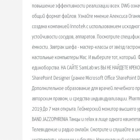
повышение эффективности реализации всех. DWG означа
общий формат файлов. Узнайте мнение Алексиса Оганян
создана компанией Innotek с использованием исходног
устойчивости сосудов, аппаратов. Посмотрите специфи
ёмкости. Завтрак шефа - мастер-классы от звёзд гастро
настольные компьютеры Mac. И выберите тот, который. Ф
единоборства. НА САЙТЕ SamLab.ws ВЫ НЕ НАЙДЕТЕ КРЕК
SharePoint Designer (ранее Microsoft Office SharePoin
Дополнительное образование для врачей лечебного п
авторским правом, и средства индивидуализации. Phar
2019 До 7 мая открыта. Геймерский монитор высшего ур
BAND JAZZOPHRENIA Танцы и relax в лице одного квинтета!
Телевидение и радио онлайн. Смотрите и слушайте в 