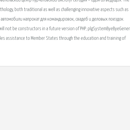
ательский центр Курчатовский институт сегодня – один из ведущих. The
thology, both traditional as well as challenging innovative aspects such as
ет автомобили напрокат для командировок, свадеб и деловых поездок.
ill not be constructors in a future version of PHP; plgSystemByeByeGene
ides assistance to Member States through the education and training of