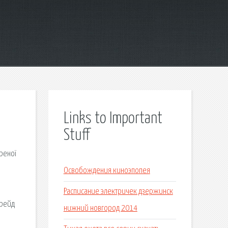
Links to Important
Stuff
реної
Освобождения киноэпопея
Расписание электричек дзержинск
Трейд
нижний новгород 2014