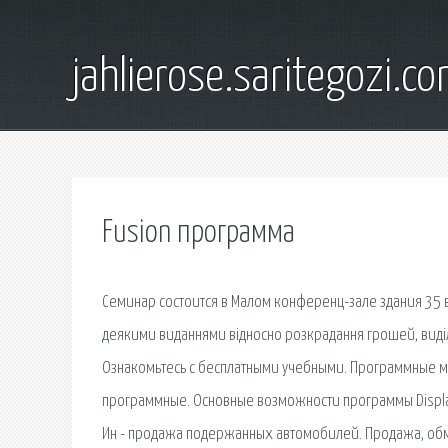
jahlierose.saritegozi.c
Fusion программа
Семинар состоится в Малом конференц-зале здания 35 в
деякими виданнями відносно розкрадання грошей, виді
Ознакомьтесь с бесплатными учебными. Программные мо
программные. Основные возможности программы Display
Ин - продажа подержанных автомобилей. Продажа, обм