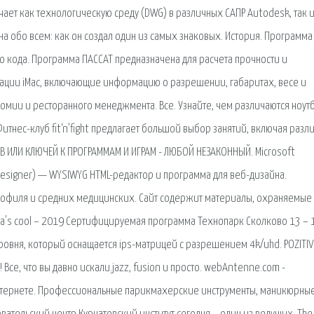
ет как технологическую среду (DWG) в различных САПР Autodesk, так 
а обо всем: как он создал один из самых знаковых. История. Программа
о кода. Программа ПАССАТ предназначена для расчета прочности и
кации iMac, включающие информацию о разрешении, габаритах, весе и
номии и ресторанного менеджмента. Все. Узнайте, чем различаются ноут
итнес-клуб fit‘n’fight предлагает большой выбор занятий, включая разл
ОВ ИЛИ КЛЮЧЕЙ К ПРОГРАММАМ И ИГРАМ - ЛЮБОЙ НЕЗАКОННЫЙ. Microsoft
t Designer) — WYSIWYG HTML-редактор и программа для веб-дизайна.
рофиля и средних медицинских. Сайт содержит материалы, охраняемые
ma's cool – 2019 Сертифицируемая программа Технопарк Сколково 13 – 
овня, который оснащается ips-матрицей с разрешением 4k/uhd. POZITIV
 Все, что вы давно искали.jazz, fusion и просто. webAntenne.com -
интернете. Профессиональные парикмахерские инструменты, маникюрны