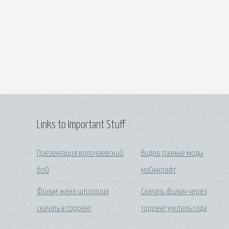
Links to Important Stuff
Презентация волочаевский
Видео разные моды
бой
майнкрафт
Фильм жена штирлица
Скачать фильм через
скачать в торрент
торрент учитель года