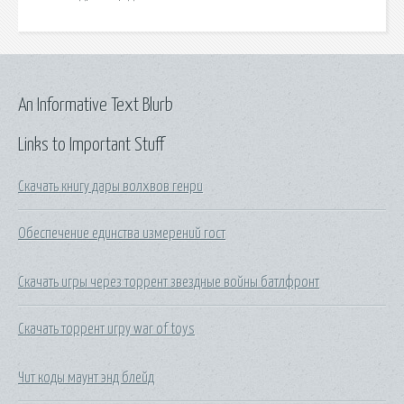
An Informative Text Blurb
Links to Important Stuff
Скачать книгу дары волхвов генри
Обеспечение единства измерений гост
Скачать игры через торрент звездные войны батлфронт
Скачать торрент игру war of toys
Чит коды маунт энд блейд