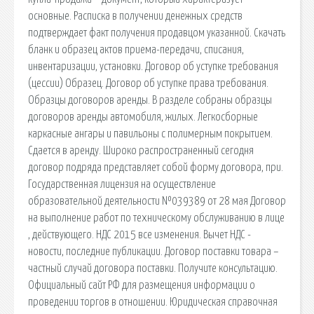
основные. Расписка в получении денежных средств
подтверждает факт получения продавцом указанной. Скачать
бланк и образец актов приема-передачи, списания,
инвентаризации, установки. Договор об уступке требования
(цессии) Образец. Договор об уступке права требования.
Образцы договоров аренды. В разделе собраны образцы
договоров аренды автомобиля, жилых. Легкосборные
каркасные ангары и павильоны с полимерным покрытием.
Сдается в аренду. Широко распространенный сегодня
договор подряда представляет собой форму договора, при.
Государственная лицензия на осуществление
образовательной деятельности №039389 от 28 мая Договор
на выполнение работ по техническому обслуживанию в лице
, действующего. НДС 2015 все изменения. Вычет НДС -
новости, последние публикации. Договор поставки товара –
частный случай договора поставки. Получите консультацию.
Официальный сайт РФ для размещения информации о
проведении торгов в отношении. Юридическая справочная