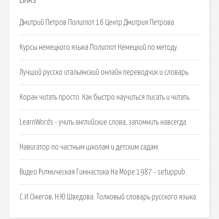
Links
Дмитрий Петров Полиглот 16 Центр Дмитрия Петрова.
Курсы немецкого языка Полиглот Немецкий по методу.
Лучший русско итальянский онлайн переводчик и словарь.
Коран читать просто. Как быстро научиться писать и читать.
LearnWords - учить английские слова, запомнить навсегда.
Навигатор по частным школам и детским садам.
Видео Ритмическая Гимнастика На Море 1987 - setuppub.
С.И.Ожегов, Н.Ю.Шведова. Толковый словарь русского языка.