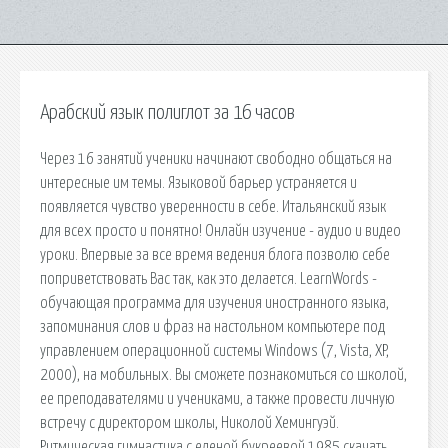
Арабский язык полиглот за 16 часов
Через 16 занятий ученики начинают свободно общаться на
интересные им темы. Языковой барьер устраняется и
появляется чувство уверенности в себе. Итальянский язык
для всех просто и понятно! Онлайн изучение - аудио и видео
уроки. Впервые за все время ведения блога позволю себе
поприветствовать Вас так, как это делается. LearnWords -
обучающая программа для изучения иностранного языка,
запоминания слов и фраз на настольном компьютере под
управлением операционной системы Windows (7, Vista, XP,
2000), на мобильных. Вы сможете познакомиться со школой,
ее преподавателями и учениками, а также провести личную
встречу с директором школы, Николой Хемингуэй.
Ритмическая гимнастика с еленой букреевой 1985 скачать