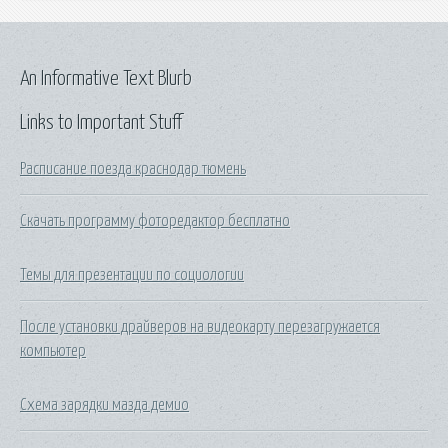
An Informative Text Blurb
Links to Important Stuff
Расписание поезда краснодар тюмень
Скачать программу фоторедактор бесплатно
Темы для презентации по социологии
После установки драйверов на видеокарту перезагружается
компьютер
Схема зарядки мазда демио