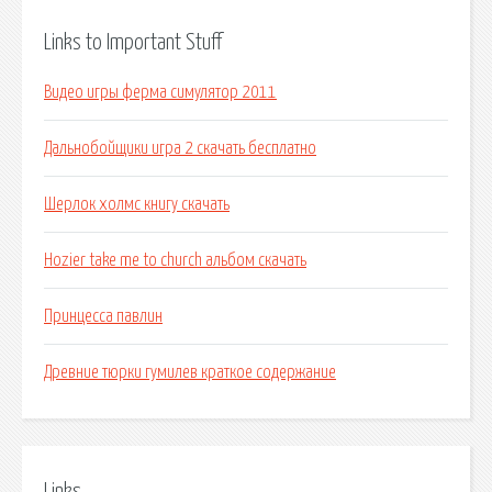
Links to Important Stuff
Видео игры ферма симулятор 2011
Дальнобойщики игра 2 скачать бесплатно
Шерлок холмс книгу скачать
Hozier take me to church альбом скачать
Принцесса павлин
Древние тюрки гумилев краткое содержание